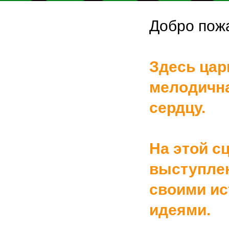
Добро пожа
Здесь цар
мелодична
сердцу.
На этой с
выступлен
своими ис
идеями.