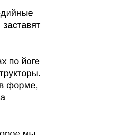
медийные
 заставят
х по йоге
трукторы.
 в форме,
на
оторое мы