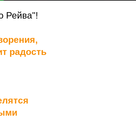
о Рейва"!
ворения,
ит радость
елятся
выми