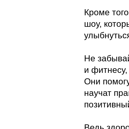
Кроме того
шоу, котор
улыбнутьс
Не забывай
и фитнесу,
Они помогу
научат пра
позитивны
Ведь здоро