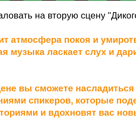
ловать на вторую сцену "Диког
ит атмосфера покоя и умирот
я музыка ласкает слух и дар
цене вы сможете насладиться
иями спикеров, которые под
ториями и вдохновят вас но