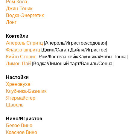
Ром-Кола
Джин-Тоник
Водка-Энергетик
Лонг
Коктейли
Апероль Спритц
|Апероль/Игристое/содовая|
Флауэр шпритц
|Джин/Саган Дайля/Игристое|
Кийто Сторис
|Ром/Костела кейк/Клубника/Бобы Тонка|
Лимон Пай
|Водка/Лимоный тарт/Ваниль/Сенча|
Настойки
Хреновуха
Клубника-Базилик
Ягермайстер
Щавель
Вино/Игристое
Белое Вино
Красное Вино