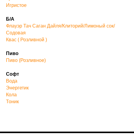
Игристое
Б/А
Флауэр Тач Саган Дайля/Клиторий/Лимоный сок/
Содовая
Квас ( Розливной )
Пиво
Пиво (Розливное)
Софт
Вода
Энергетик
Кола
Тоник