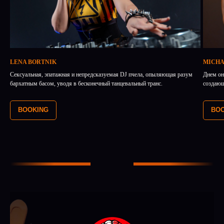
LENA BORTNIK
MICHA
Сексуальная, эпатажная и непредсказуемая DJ пчела, опыляющая разум
Днем он
бархатным басом, уводя в бесконечный танцевальный транс.
создающ
BOOKING
BOO