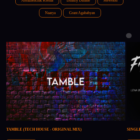
Abrazhenchik Ksenia
Dmitriy Dimitte
Mewelon
Naarya
Grant Agababyan
TAMBLE (TECH HOUSE - ORIGINAL MIX)
SINGL